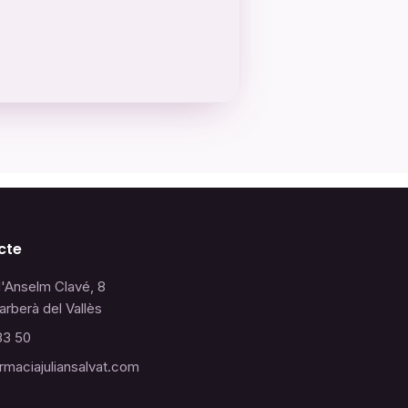
cte
d'Anselm Clavé, 8
arberà del Vallès
33 50
rmaciajuliansalvat.com