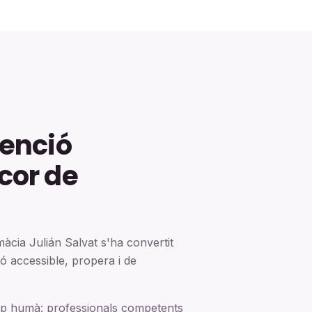
tenció
cor de
àcia Julián Salvat s'ha convertit
ó accessible, propera i de
uip humà: professionals competents