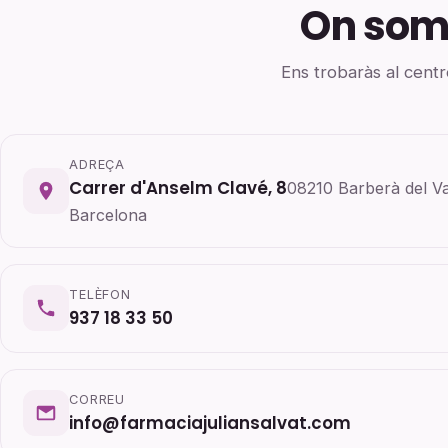
On som
Ens trobaràs al centr
ADREÇA
Carrer d'Anselm Clavé, 8
08210 Barberà del Va
Barcelona
TELÈFON
937 18 33 50
CORREU
info@farmaciajuliansalvat.com