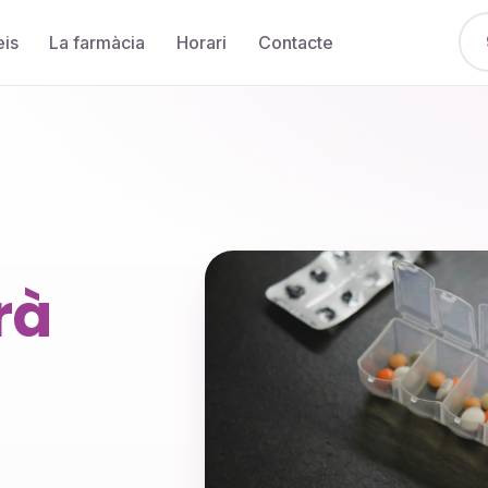
eis
La farmàcia
Horari
Contacte
rà