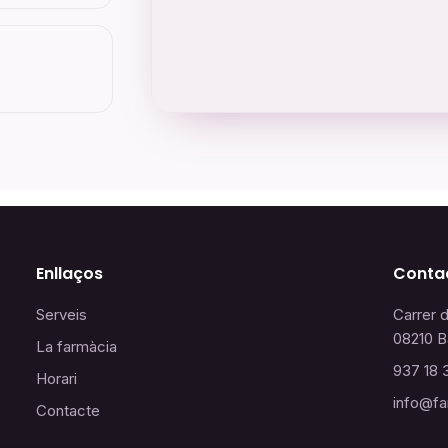
Enllaços
Conta
Serveis
Carrer 
08210 B
La farmàcia
937 18 
Horari
info@fa
Contacte