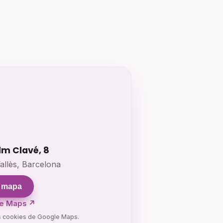
lm Clavé, 8
allès, Barcelona
l mapa
le Maps ↗
s cookies de Google Maps.