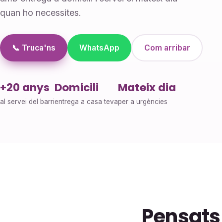
quan ho necessites.
📞 Truca'ns
WhatsApp
Com arribar
+20 anys
Domicili
Mateix dia
al servei del barri
entrega a casa teva
per a urgències
Pensats 