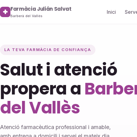
Farmàcia Julián Salvat
Inici
Serv
Barberà del Vallès
LA TEVA FARMÀCIA DE CONFIANÇA
Salut i atenció
propera a
Barbe
del Vallès
Atenció farmacèutica professional i amable,
amb entrega a domicili i servei el mateix dia